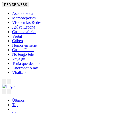
RED DE WEBS
Asco de vida
Memedeportes
Visto en las Redes
Así va España
Cuánto cabrón
Vrutal
Cribeo
Humor en serie
Cuánta Fauna
No tengo tele
Vaya gif
Tenía que decirlo
Ahorrador o rata
Viralizalo
Últimos
Top